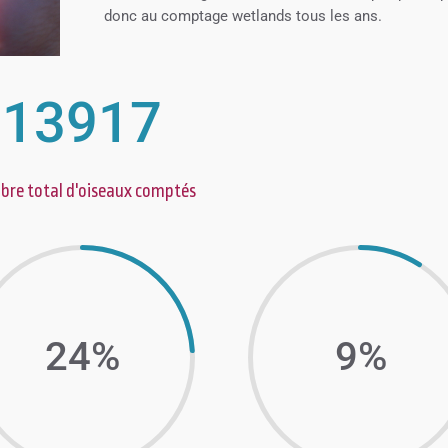
donc au comptage wetlands tous les ans.
13917
re total d'oiseaux comptés
24
%
9
%