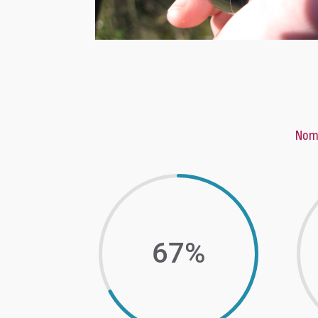
Nomb
67
%