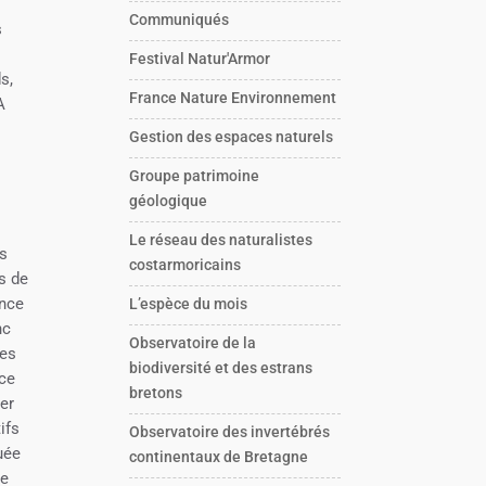
Communiqués
s
Festival Natur'Armor
s,
France Nature Environnement
A
Gestion des espaces naturels
Groupe patrimoine
géologique
Le réseau des naturalistes
ns
costarmoricains
s de
ance
L’espèce du mois
nc
Observatoire de la
des
biodiversité et des estrans
ace
bretons
er
ifs
Observatoire des invertébrés
uée
continentaux de Bretagne
pe