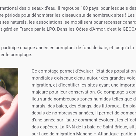
rnational des oiseaux d’eau. Il regroupe 180 pays, pour lesquels de
me période pour dénombrer les oiseaux sur de nombreux sites ! Les
sites naturels, les associations, se mobilisent pour recenser canard
st géré en France par la LPO. Dans les Côtes d’Armor, c’est le GEOC
 y participe chaque année en comptant de fond de baie, et jusqu’à la
éter le comptage.
Ce comptage permet d’évaluer l’état des populatio
mondiales d’oiseaux d’eau, autour des grandes voie
migration, et d’identifier les sites ayant une import
majeure pour leur conservation. Ce comptage a do
lieu sur de nombreuses zones humides telles que 
marais, des baies, des étangs, des littoraux… En pl
depuis de nombreuses années, il permet de compar
d’une année sur l’autre comment évoluent les effect
des espèces. La RNN de la baie de Saint-Brieuc, sit
sur l’axe de migration Manche – Atlantique, partici