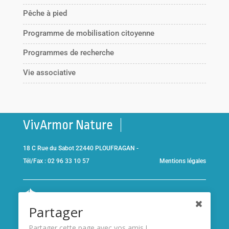
Pêche à pied
Programme de mobilisation citoyenne
Programmes de recherche
Vie associative
VivArmor Nature
18 C Rue du Sabot 22440 PLOUFRAGAN -
Tél/Fax : 02 96 33 10 57
Mentions légales
Co-gestionnaire de la
Réserve Naturelle de la Baie de Saint-
Partager
Brieuc
et adhérent de l’association
Réserves naturelles de
France
Partager cette page avec vos amis !