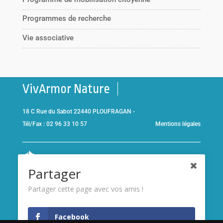
Programmes de recherche
Vie associative
VivArmor Nature
18 C Rue du Sabot 22440 PLOUFRAGAN -
Tél/Fax : 02 96 33 10 57
Mentions légales
Co-gestionnaire de la
Réserve Naturelle de la Baie de Saint-
Partager
Brieuc
et adhérent de l’association
Réserves naturelles de
France
Partager cette page avec vos amis !
Membre de
France Nature
Facebook