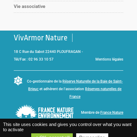
Vie associative
VivArmor Nature
18 C Rue du Sabot 22440 PLOUFRAGAN -
Tél/Fax : 02 96 33 10 57
Mentions légales
Co-gestionnaire de la
Réserve Naturelle de la Baie de Saint-
Brieuc
et adhérent de l’association
Réserves naturelles de
France
Membre de
France Nature
Environnement Bretagne
This site uses cookies and gives you control over what you want
to activate