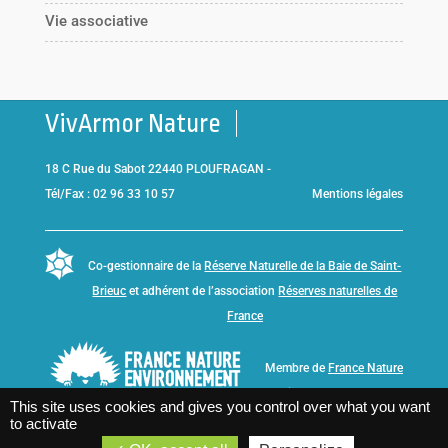
Vie associative
VivArmor Nature
18 C Rue du Sabot 22440 PLOUFRAGAN -
Tél/Fax : 02 96 33 10 57
Mentions légales
Co-gestionnaire de la
Réserve Naturelle de la Baie de Saint-
Brieuc
et adhérent de l’association
Réserves naturelles de
France
Membre de
France Nature
Environnement Bretagne
This site uses cookies and gives you control over what you want
to activate