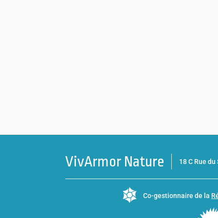
VivArmor Nature
18 C Rue d
Co-gestionnaire de la
Ré