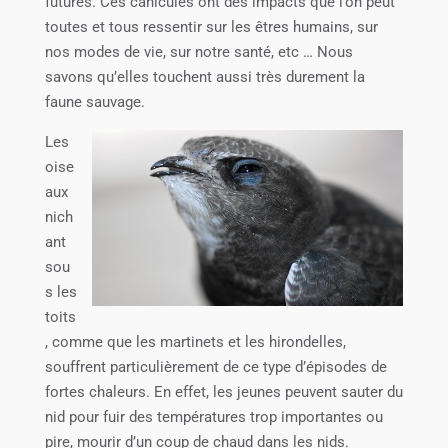
futures. Ces canicules ont des impacts que l’on peut
toutes et tous ressentir sur les êtres humains, sur
nos modes de vie, sur notre santé, etc … Nous
savons qu’elles touchent aussi très durement la
faune sauvage.
Les
oise
aux
nich
ant
sou
s les
toits
, comme que les martinets et les hirondelles,
souffrent particulièrement de ce type d’épisodes de
fortes chaleurs. En effet, les jeunes peuvent sauter du
nid pour fuir des températures trop importantes ou
pire, mourir d’un coup de chaud dans les nids.