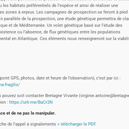
ou les habitats préférentiels de l’espèce et ainsi de réaliser une
lles zones à enjeux. Les campagnes de prospection se feront à pied 
n parallèle de la prospection, une étude génétique permettra de clar
ntique et de Méditerranée. Un volet génétique basé sur l’étude des
’existence ou l’absence, de flux génétiques entre les populations
inental en Atlantique. Ces éléments nous renseigneront sur la viabili
int GPS, photos, date et heure de l’observation), c’est par ici :
a-fragilis/
 pouvez soit contacter Bretagne Vivante (virginie.antoine@bretagn
lien :
https://urlr.me/BaCr2N
lace et de ne pas le manipuler.
iche de l’appel à signalements
> télécharger le PDF
.