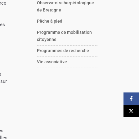
ence
Observatoire herpétologique
s
de Bretagne
s
Pêche à pied
les
Programme de mobilisation
citoyenne
Programmes de recherche
Vie associative
e
 sur
es
lles