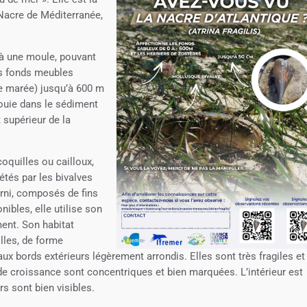
 Nacre de Méditerranée,
 à une moule, pouvant
es fonds meubles
de marée) jusqu’à 600 m
ouie dans le sédiment
 supérieur de la
coquilles ou cailloux,
tés par les bivalves
urni, composés de fins
nibles, elle utilise son
ent. Son habitat
illes, de forme
 aux bords extérieurs légèrement arrondis. Elles sont très fragiles et
 de croissance sont concentriques et bien marquées. L’intérieur est
s sont bien visibles.