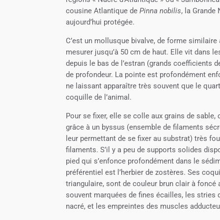
cousine Atlantique de
Pinna nobilis
, la Grande
aujourd’hui protégée.
C’est un mollusque bivalve, de forme similaire
mesurer jusqu’à 50 cm de haut. Elle vit dans l
depuis le bas de l’estran (grands coefficients 
de profondeur. La pointe est profondément enf
ne laissant apparaître très souvent que le quart
coquille de l’animal.
Pour se fixer, elle se colle aux grains de sable, 
grâce à un byssus (ensemble de filaments sécré
leur permettant de se fixer au substrat) très fo
filaments. S’il y a peu de supports solides dispo
pied qui s’enfonce profondément dans le sédim
préférentiel est l’herbier de zostères. Ses coqu
triangulaire, sont de couleur brun clair à foncé
souvent marquées de fines écailles, les stries
nacré, et les empreintes des muscles adducteur