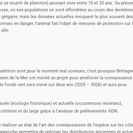
 se nourrit de plancton) pouvant vivre entre 10 et 20 ans. Sa prés
osse, où ses populations se sont effondrées au cours des dernière
 grégaire, mais les données actuelles évoquent le plus souvent de
ormais en danger, l’animal fait l’objet de mesures de protection sur 
 afin
épartition sont pour le moment mal connues, c’est pourquoi Bretagn
Européen de la Mer ont monté un projet pour améliorer la connaissance
r le Fonds vert sera mené sur deux ans (2025 – 2026) et aura pour
assée (écologie historique) et actuelle (occurrences récentes),
 côtières et du large grâce à l’analyse de prélèvements ADN.
e réaliser un état de l’art des connaissances de l’espèce sur les côt
pproche permettra de préciser les distributions anciennes et actue