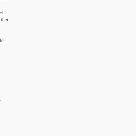
et
ifier
té
e-