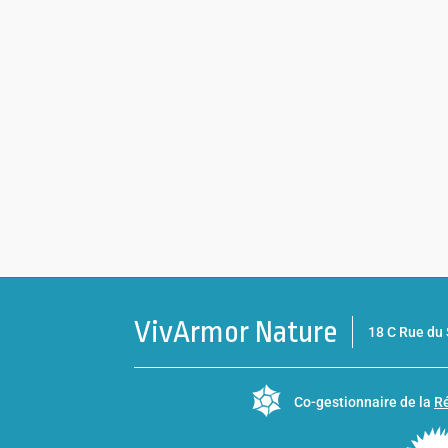
VivArmor Nature
18 C Rue d
Co-gestionnaire de la
Ré