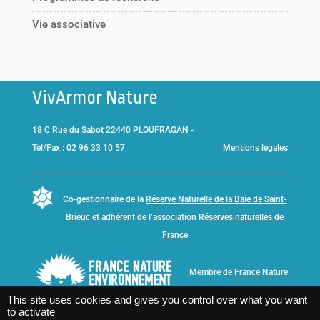
Vie associative
VivArmor Nature
18 C Rue du Sabot 22440 PLOUFRAGAN -
Tél/Fax : 02 96 33 10 57
Mentions légales
Co-gestionnaire de la
Réserve Naturelle de la Baie de Saint-
Brieuc
et adhérent de l’association
Réserves naturelles de
France
Membre de
France Nature
Environnement Bretagne
This site uses cookies and gives you control over what you want
to activate