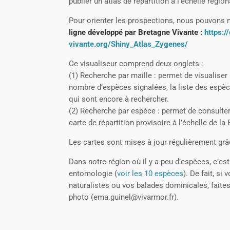
publier un atlas de répartition à l’échelle région
Pour orienter les prospections, nous pouvons n
ligne développé par Bretagne Vivante :
https:/
vivante.org/Shiny_Atlas_Zygenes/
Ce visualiseur comprend deux onglets :
(1) Recherche par maille : permet de visualiser
nombre d’espèces signalées, la liste des espèc
qui sont encore à rechercher.
(2) Recherche par espèce : permet de consulte
carte de répartition provisoire à l’échelle de la
Les cartes sont mises à jour régulièrement g
Dans notre région où il y a peu d’espèces, c’e
entomologie (
voir les 10 espèces
). De fait, s
naturalistes ou vos balades dominicales, fait
photo (ema.guinel@vivarmor.fr).