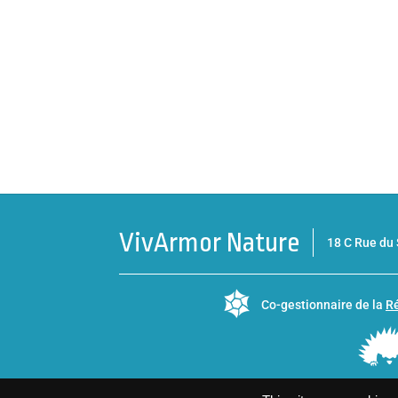
VivArmor Nature
18 C Rue d
Co-gestionnaire de la
Ré