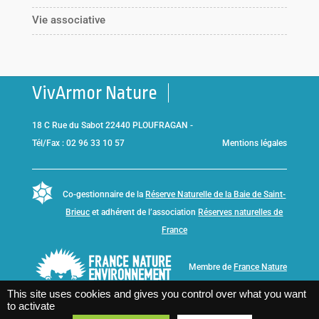
Vie associative
VivArmor Nature
18 C Rue du Sabot 22440 PLOUFRAGAN -
Tél/Fax : 02 96 33 10 57
Mentions légales
Co-gestionnaire de la
Réserve Naturelle de la Baie de Saint-
Brieuc
et adhérent de l’association
Réserves naturelles de
France
Membre de
France Nature
Environnement Bretagne
This site uses cookies and gives you control over what you want
to activate