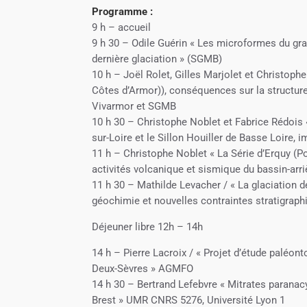
Programme :
9 h – accueil
9 h 30 – Odile Guérin « Les microformes du gra
dernière glaciation » (SGMB)
10 h – Joël Rolet, Gilles Marjolet et Christoph
Côtes d’Armor)), conséquences sur la structure
Vivarmor et SGMB
10 h 30 – Christophe Noblet et Fabrice Rédois 
sur-Loire et le Sillon Houiller de Basse Loire, 
11 h – Christophe Noblet « La Série d’Erquy (P
activités volcanique et sismique du bassin-arr
11 h 30 – Mathilde Levacher / « La glaciation d
géochimie et nouvelles contraintes stratigrap
Déjeuner libre 12h – 14h
14 h – Pierre Lacroix / « Projet d’étude paléo
Deux-Sèvres » AGMFO
14 h 30 – Bertrand Lefebvre « Mitrates parana
Brest » UMR CNRS 5276, Université Lyon 1