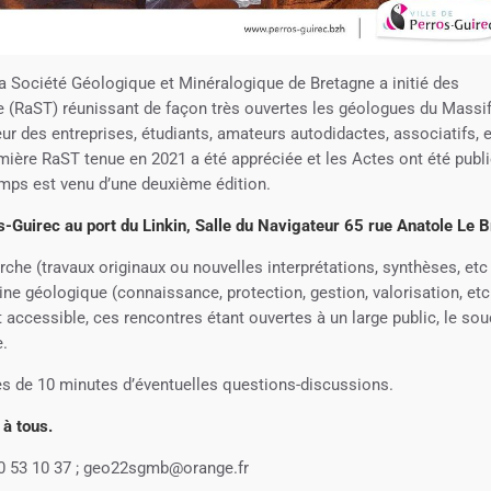
la Société Géologique et Minéralogique de Bretagne a initié des
e (RaST) réunissant de façon très ouvertes les géologues du Massi
eur des entreprises, étudiants, amateurs autodidactes, associatifs, e
mière RaST tenue en 2021 a été appréciée et les Actes ont été publ
emps est venu d’une deuxième édition.
-Guirec au port du Linkin, Salle du Navigateur 65 rue Anatole Le B
erche (travaux originaux ou nouvelles interprétations, synthèses, etc
ine géologique (connaissance, protection, gestion, valorisation, et
accessible, ces rencontres étant ouvertes à un large public, le sou
e.
s de 10 minutes d’éventuelles questions-discussions.
 à tous.
0 53 10 37 ; geo22sgmb@orange.fr