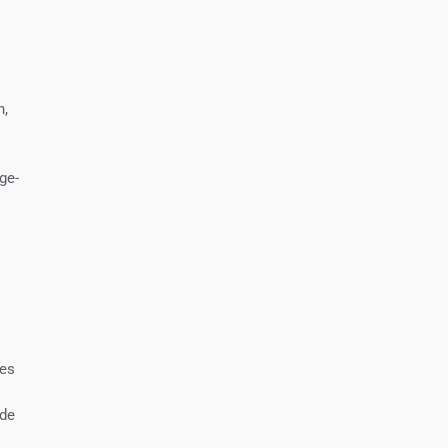
n,
ge-
des
 de