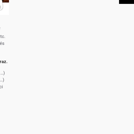
f
tc.
iés
raz.
 …)
c…)
ci