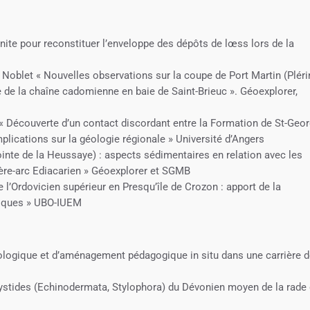
nite pour reconstituer l’enveloppe des dépôts de lœss lors de la
e Noblet « Nouvelles observations sur la coupe de Port Martin (Pléri
 de la chaîne cadomienne en baie de Saint-Brieuc ». Géoexplorer,
« Découverte d’un contact discordant entre la Formation de St-Geor
implications sur la géologie régionale » Université d’Angers
ointe de la Heussaye) : aspects sédimentaires en relation avec les
ière-arc Ediacarien » Géoexplorer et SGMB
e l’Ordovicien supérieur en Presqu’île de Crozon : apport de la
hiques » UBO-IUEM
ntologique et d’aménagement pédagogique in situ dans une carrière 
cystides (Echinodermata, Stylophora) du Dévonien moyen de la rade