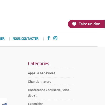
Faire un don


RER
NOUS CONTACTER
Catégories
Appel à bénévoles
Chantier nature
Conférence / causerie / ciné-
débat
Exposition