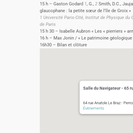
15 h – Gaston Godard
1
, G.,
2
Smith, D.C., Jauja
glaucophane : la petite sœur de l’île de Groix »
1 Université Paris-Cité, Institut de Physique du
de Paris
15 h 30 – Isabelle Aubron « Les « pierriers »
16 h – Max Jonin / « Le patrimoine géologique 
16h30 – Bilan et clôture
Salle du Navigateur - 65 r
64 rue Anatole Le Braz - Perr
Évènements