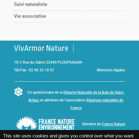
Suivi naturaliste
Vie associative
VivArmor Nature
18 C Rue du Sabot 22440 PLOUFRAGAN -
Tél/Fax : 02 96 33 10 57
Mentions légales
Co-gestionnaire de la
Réserve Naturelle de la Baie de Saint-
Brieuc
et adhérent de l’association
Réserves naturelles de
France
Membre de
France Nature
Environnement Bretagne
This site uses cookies and gives you control over what you want