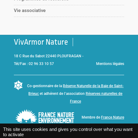
Vie associative
VivArmor Nature
18 C Rue du Sabot 22440 PLOUFRAGAN -
Tél/Fax : 02 96 33 10 57
Mentions légales
Co-gestionnaire de la
Réserve Naturelle de la Baie de Saint-
Brieuc
et adhérent de l’association
Réserves naturelles de
France
Membre de
France Nature
Environnement Bretagne
This site uses cookies and gives you control over what you want
to activate