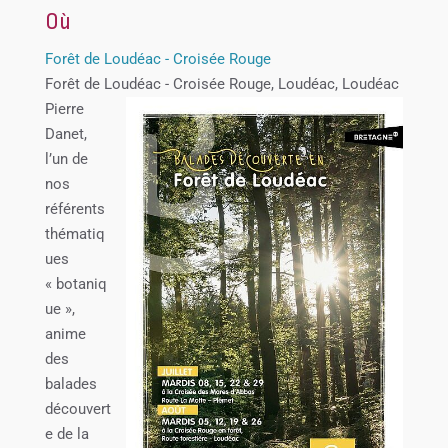
Où
Forêt de Loudéac - Croisée Rouge
Forêt de Loudéac - Croisée Rouge, Loudéac, Loudéac
Pierre
Danet,
l’un de
nos
référents
thématiq
ues
« botaniq
ue »,
anime
des
balades
découvert
e de la