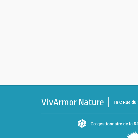
VivArmor Nature
18 C Rue d
Co-gestionnaire de la
Ré