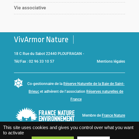
Vie associative
VivArmor Nature
18 C Rue du Sabot 22440 PLOUFRAGAN -
Tél/Fax : 02 96 33 10 57
Mentions légales
Co-gestionnaire de la
Réserve Naturelle de la Baie de Saint-
Brieuc
et adhérent de l’association
Réserves naturelles de
France
Membre de
France Nature
Environnement Bretagne
This site uses cookies and gives you control over what you want
to activate