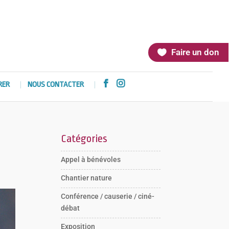
Faire un don


RER
NOUS CONTACTER
Catégories
Appel à bénévoles
Chantier nature
Conférence / causerie / ciné-
débat
Exposition