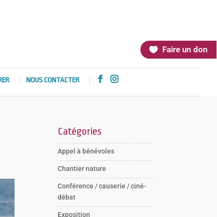
Faire un don


RER
NOUS CONTACTER
Catégories
Appel à bénévoles
Chantier nature
Conférence / causerie / ciné-
débat
Exposition