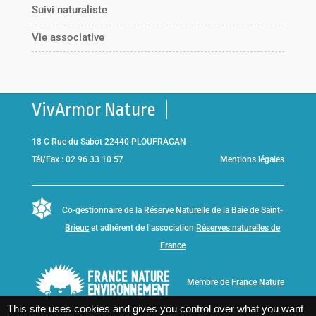
Suivi naturaliste
Vie associative
VivArmor Nature
18 C Rue du Sabot 22440 PLOUFRAGAN -
Tél/Fax : 02 96 33 10 57
Mentions légales
Co-gestionnaire de la
Réserve Naturelle de la Baie de Saint-
Brieuc
et adhérent de l’association
Réserves naturelles de
France
Membre de
France Nature
Environnement Bretagne
This site uses cookies and gives you control over what you want