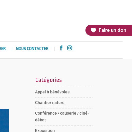
Faire un don


RER
NOUS CONTACTER
Catégories
Appel à bénévoles
Chantier nature
Conférence / causerie / ciné-
débat
Exposition