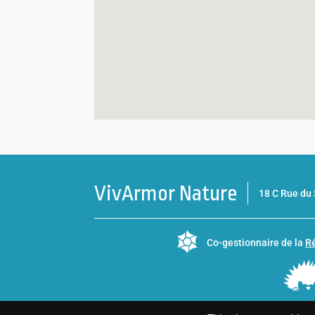
VivArmor Nature
18 C Rue d
Co-gestionnaire de la
Ré