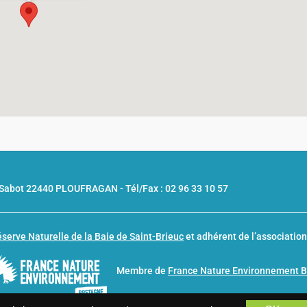
u Sabot 22440 PLOUFRAGAN -
Tél/Fax : 02 96 33 10 57
serve Naturelle de la Baie de Saint-Brieuc
et adhérent de l’associatio
Membre de
France Nature Environnement 