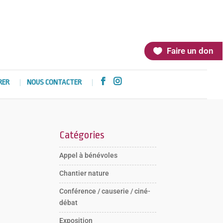
Faire un don


RER
NOUS CONTACTER
Catégories
Appel à bénévoles
Chantier nature
Conférence / causerie / ciné-
débat
Exposition