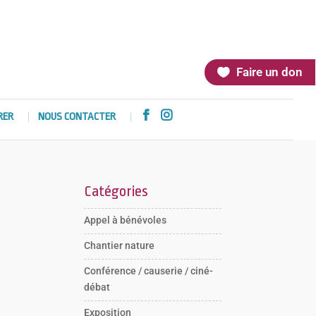
Faire un don


RER
NOUS CONTACTER
Catégories
Appel à bénévoles
Chantier nature
Conférence / causerie / ciné-
débat
Exposition