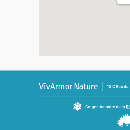
VivArmor Nature
18 C Rue d
Co-gestionnaire de la
Ré