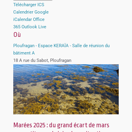
Télécharger ICS
Calendrier Google
iCalendar
Office
365
Outlook Live
Où
Ploufragan - Espace KERAÏA - Salle de réunion du
bâtiment A
18 A rue du Sabot, Ploufragan
Marées 2025 : du grand écart de mars