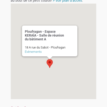
au bout de ce petit couloir
> voir plan d’accès
.
Ploufragan - Espace
KERAÏA - Salle de réunion
du bâtiment A
18 A rue du Sabot - Ploufragan
Évènements