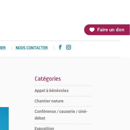
Faire un don


RER
NOUS CONTACTER
Catégories
Appel à bénévoles
Chantier nature
Conférence / causerie / ciné-
débat
Exposition