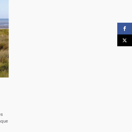
s
es
haque