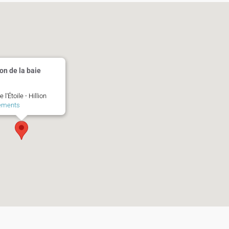
on de la baie
 l'Étoile - Hillion
ements