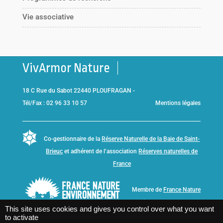
Vie associative
VivArmor Nature
18 C Rue du Sabot 22440 PLOUFRAGAN -
Tél/Fax : 02 96 33 10 57
Mentions légales
Co-gestionnaire de la
Réserve Naturelle de la Baie de Saint-
Brieuc
et adhérent de l’association
Réserves naturelles de
France
Membre de
France Nature
Environnement Bretagne
This site uses cookies and gives you control over what you want
to activate