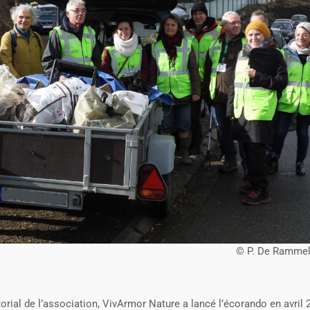
© P. De Rammel
itorial de l’association, VivArmor Nature a lancé l’écorando en avril