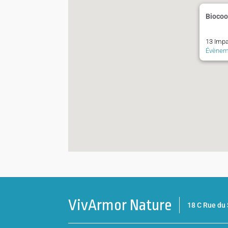
Biocoo
13 Impa
Évènem
VivArmor Nature
18 C Rue d