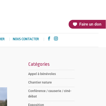
Faire un don


RER
NOUS CONTACTER
Catégories
Appel à bénévoles
Chantier nature
Conférence / causerie / ciné-
débat
Exposition