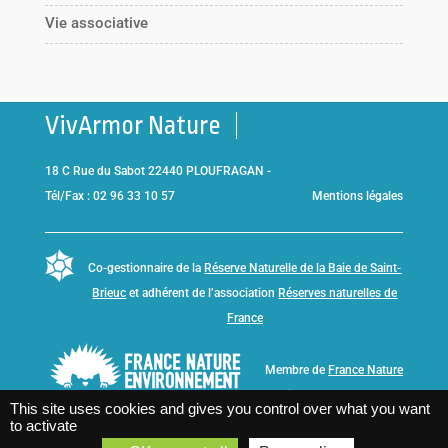
Vie associative
VivArmor Nature
18 C Rue du Sabot 22440 PLOUFRAGAN -
Tél/Fax : 02 96 33 10 57
Mentions légales
Co-gestionnaire de la
Réserve Naturelle de la Baie de Saint-
Brieuc
et adhérent de l’association
Réserves naturelles de
France
Membre de
France Nature
Environnement Bretagne
This site uses cookies and gives you control over what you want
to activate