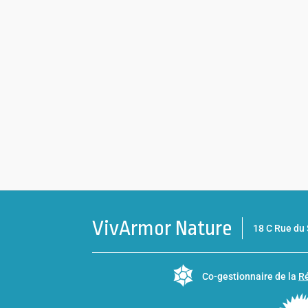
VivArmor Nature
18 C Rue d
Co-gestionnaire de la
Ré