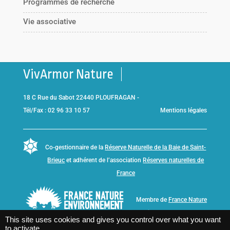
Programmes de recherche
Vie associative
VivArmor Nature
18 C Rue du Sabot 22440 PLOUFRAGAN -
Tél/Fax : 02 96 33 10 57
Mentions légales
Co-gestionnaire de la
Réserve Naturelle de la Baie de Saint-
Brieuc
et adhérent de l’association
Réserves naturelles de
France
Membre de
France Nature
Environnement Bretagne
This site uses cookies and gives you control over what you want
to activate