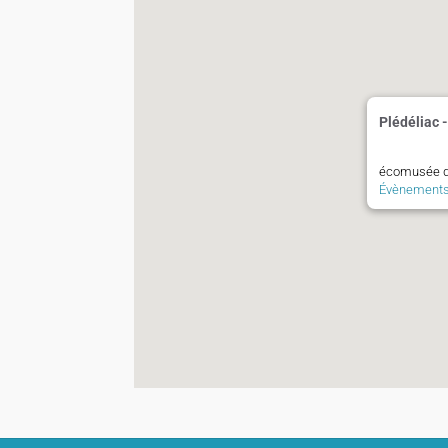
Plédéliac 
écomusée de
Évènement