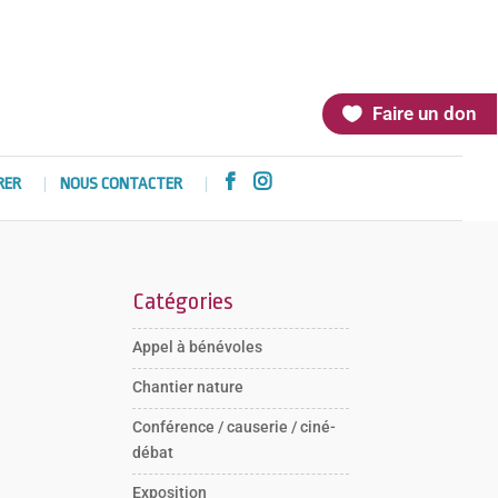
Faire un don


RER
NOUS CONTACTER
Catégories
Appel à bénévoles
Chantier nature
Conférence / causerie / ciné-
débat
Exposition