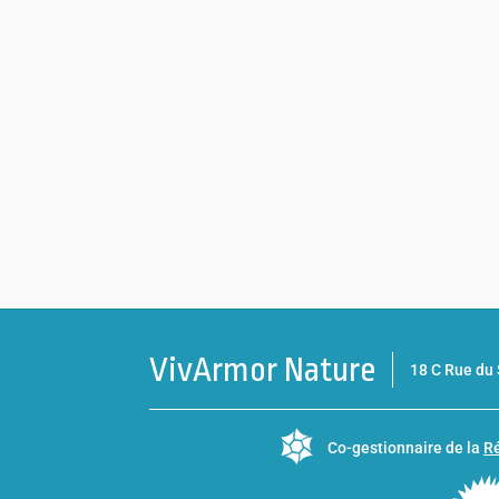
VivArmor Nature
18 C Rue d
Co-gestionnaire de la
Ré