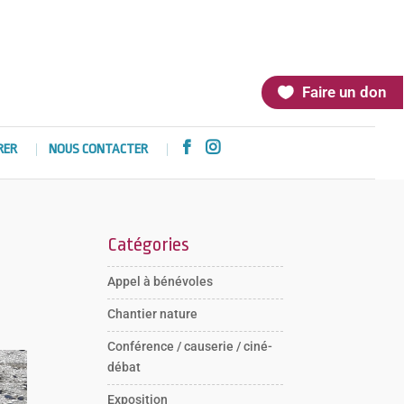
Faire un don


RER
NOUS CONTACTER
Catégories
Appel à bénévoles
Chantier nature
Conférence / causerie / ciné-
débat
Exposition