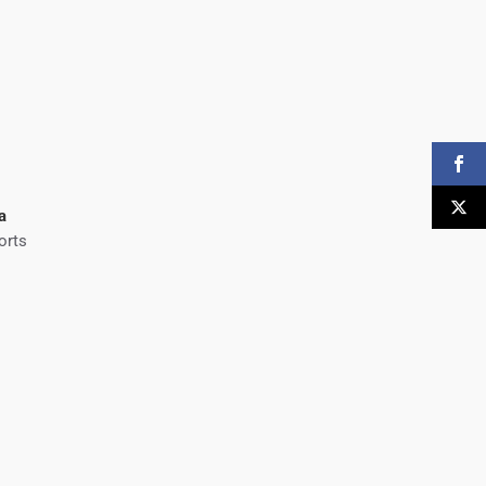
a
orts