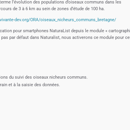
g terme l’évolution des populations d’oiseaux communs dans les
rcours de 3 à 6 km au sein de zones d’étude de 100 ha.
ne-vivante-dev.org/ORA/oiseaux_nicheurs_communs_bretagne/
ication pour smartphones NaturaList depuis le module « cartograph
aît pas par défaut dans Naturalist, nous activerons ce module pour c
ations du suivi des oiseaux nicheurs communs.
rrain et à la saisie des données.