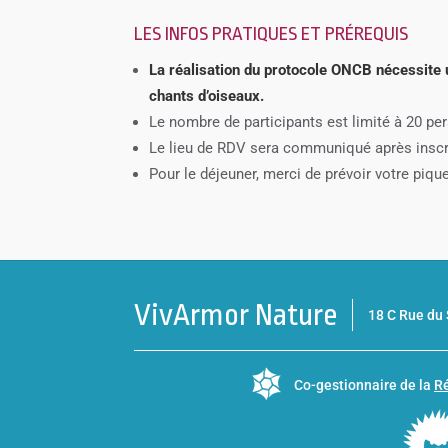
LES INFOS PRATIQUES ET PRÉREQUIS
La réalisation du protocole ONCB nécessit
chants d’oiseaux.
Le nombre de participants est limité à 20 pe
Le lieu de RDV sera communiqué après inscr
Pour le déjeuner, merci de prévoir votre piqu
VivArmor Nature
18 C Rue d
Co-gestionnaire de la
Ré