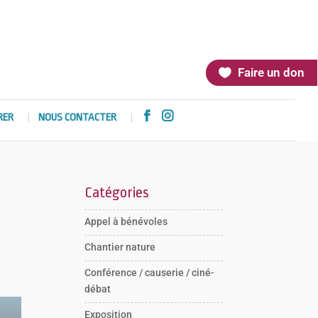
Faire un don


RER
NOUS CONTACTER
Catégories
Appel à bénévoles
Chantier nature
Conférence / causerie / ciné-
débat
Exposition