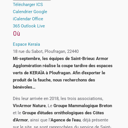
Télécharger ICS
Calendrier Google
iCalendar
Office
365
Outlook Live
Où
Espace Keraïa
18 rue du Sabot, Ploufragan, 22440
Mi-septembre, les équipes de Saint-Brieuc Armor
Agglomération réalise la coupe tardive des espaces
verts de KERAÏA à Ploufragan. Afin d’exporter le
produit de la fauche, nous recherchons des
bénévoles…
Dès leur arrivée en 2018, les trois associations,
VivArmor Nature
, Le
Groupe Mammalogique Breton
et le
Groupe d’études ornithologiques des Côtes
d’Armor
, ainsi que l’
Agence de l’eau
, déjà présente
sur le site, se sont rapprochées du service de Saint-