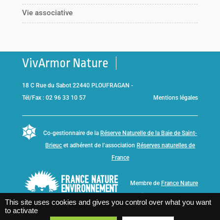
Vie associative
VivArmor Nature
18 C Rue du Sabot 22440 PLOUFRAGAN -
Tél/Fax : 02 96 33 10 57
Mentions légales
Co-gestionnaire de la
Réserve Naturelle de la Baie de Saint-
Brieuc
et adhérent de l’association
Réserves naturelles de
France
Membre de
France Nature
Environnement Bretagne
This site uses cookies and gives you control over what you want
to activate