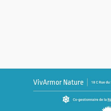
VivArmor Nature
18 C Rue d
Co-gestionnaire de la
Ré