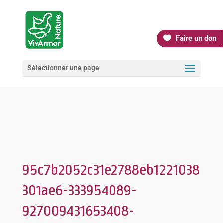
Faire un don
Sélectionner une page
95c7b2052c31e2788eb1221038
301ae6-333954089-
927009431653408-