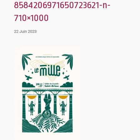
8584206971650723621-n-
710×1000
22 Juin 2023