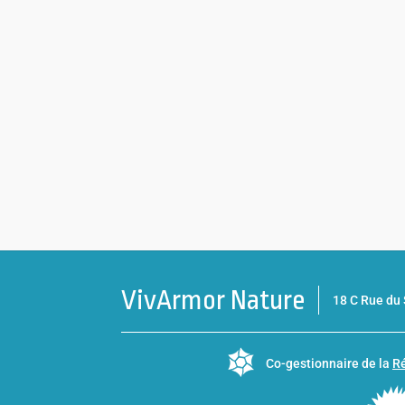
VivArmor Nature
18 C Rue d
Co-gestionnaire de la
Ré