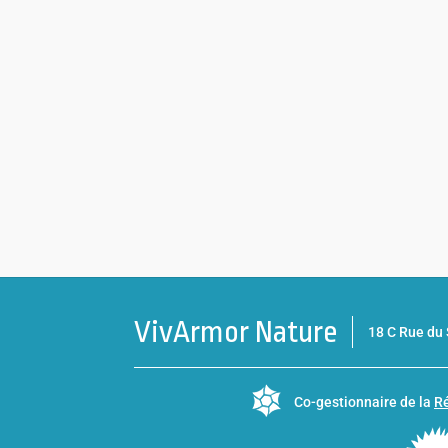
VivArmor Nature
18 C Rue d
Co-gestionnaire de la
Ré