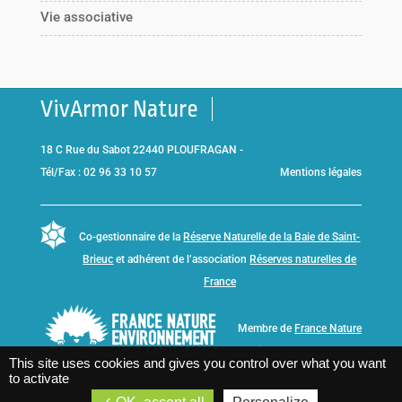
Vie associative
VivArmor Nature
18 C Rue du Sabot 22440 PLOUFRAGAN -
Tél/Fax : 02 96 33 10 57
Mentions légales
Co-gestionnaire de la
Réserve Naturelle de la Baie de Saint-
Brieuc
et adhérent de l’association
Réserves naturelles de
France
Membre de
France Nature
Environnement Bretagne
This site uses cookies and gives you control over what you want
to activate