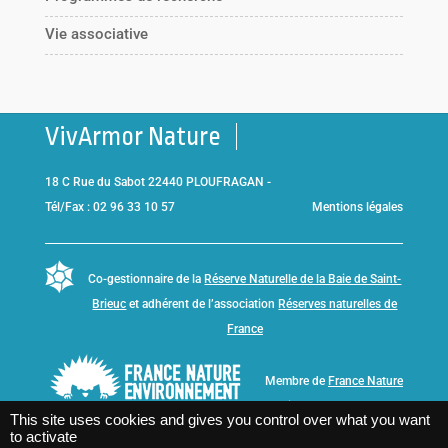
Vie associative
VivArmor Nature
18 C Rue du Sabot 22440 PLOUFRAGAN -
Tél/Fax : 02 96 33 10 57
Mentions légales
Co-gestionnaire de la
Réserve Naturelle de la Baie de Saint-
Brieuc
et adhérent de l’association
Réserves naturelles de
France
Membre de
France Nature
Environnement Bretagne
This site uses cookies and gives you control over what you want
to activate