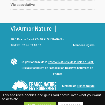
Vie associative
VivArmor Nature
18 C Rue du Sabot 22440 PLOUFRAGAN -
Tél/Fax : 02 96 33 10 57
Mentions légales
Co-gestionnaire de la
Réserve Naturelle de la Baie de Saint-
Brieuc
et adhérent de l’association
Réserves naturelles de
France
Membre de
France Nature
Environnement Bretagne
This site uses cookies and gives you control over what you want
to activate