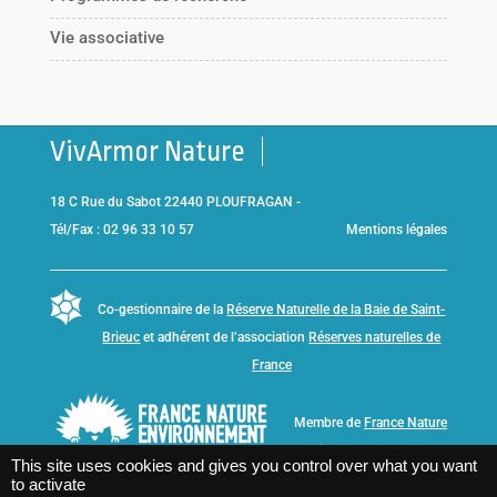
Vie associative
VivArmor Nature
18 C Rue du Sabot 22440 PLOUFRAGAN -
Tél/Fax : 02 96 33 10 57
Mentions légales
Co-gestionnaire de la
Réserve Naturelle de la Baie de Saint-
Brieuc
et adhérent de l’association
Réserves naturelles de
France
Membre de
France Nature
Environnement Bretagne
This site uses cookies and gives you control over what you want
to activate