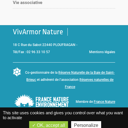
Vie associative
VivArmor Nature
18 C Rue du Sabot 22440 PLOUFRAGAN -
Tél/Fax : 02 96 33 10 57
Mentions légales
Co-gestionnaire de la
Réserve Naturelle de la Baie de Saint-
Brieuc
et adhérent de l’association
Réserves naturelles de
France
Membre de
France Nature
Environnement Bretagne
This site uses cookies and gives you control over what you want
to activate
OK, accept all
Personalize