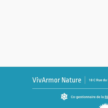
VivArmor Nature
18 C Rue d
Co-gestionnaire de la
Ré