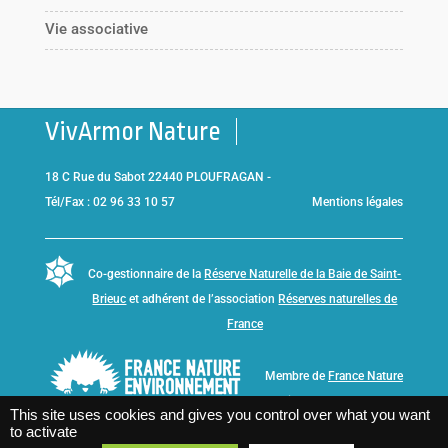
Vie associative
VivArmor Nature
18 C Rue du Sabot 22440 PLOUFRAGAN -
Tél/Fax : 02 96 33 10 57
Mentions légales
Co-gestionnaire de la
Réserve Naturelle de la Baie de Saint-
Brieuc
et adhérent de l’association
Réserves naturelles de
France
Membre de
France Nature
Environnement Bretagne
This site uses cookies and gives you control over what you want
to activate