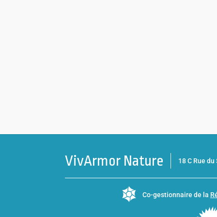
VivArmor Nature
18 C Rue d
Co-gestionnaire de la
Ré